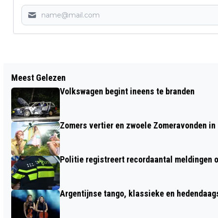
Vorig artikel
Meest Gelezen
MEIJERS & SIEGERS DEELT ROMANS UIT
Volkswagen begint ineens te branden
VAN LUCIA DOUWES DEKKER
Zomers vertier en zwoele Zomeravonden in
Politie registreert recordaantal meldingen 
Argentijnse tango, klassieke en hedendaa