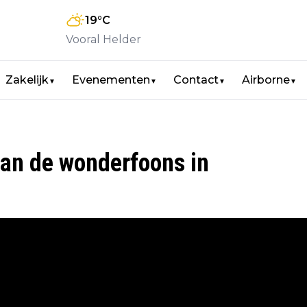
19
°C
Vooral Helder
Zakelijk
Evenementen
Contact
Airborne
▼
▼
▼
▼
van de wonderfoons in