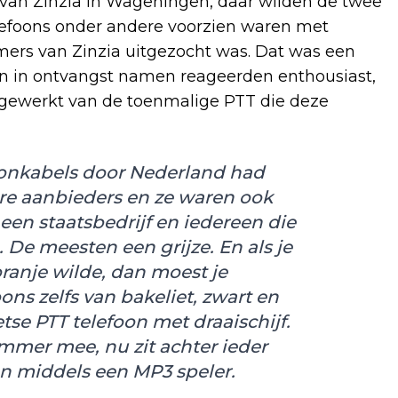
van Zinzia in Wageningen, daar wilden de twee
elefoons onder andere voorzien waren met
ers van Zinzia uitgezocht was. Dat was een
on in ontvangst namen reageerden enthousiast,
t gewerkt van de toenmalige PTT die deze
oonkabels door Nederland had
re aanbieders en ze waren ook
een staatsbedrijf en iedereen die
 De meesten een grijze. En als je
oranje wilde, dan moest je
oons zelfs van bakeliet, zwart en
se PTT telefoon met draaischijf.
mmer mee, nu zit achter ieder
n middels een MP3 speler.