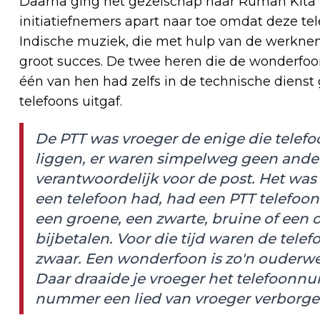
Daarna ging het gezelschap naar Rumah Kita 
initiatiefnemers apart naar toe omdat deze t
Indische muziek, die met hulp van de werknem
groot succes. De twee heren die de wonderfo
één van hen had zelfs in de technische diens
telefoons uitgaf.
De PTT was vroeger de enige die telef
liggen, er waren simpelweg geen ande
verantwoordelijk voor de post. Het was 
een telefoon had, had een PTT telefoon.
een groene, een zwarte, bruine of een 
bijbetalen. Voor die tijd waren de telef
zwaar. Een wonderfoon is zo'n ouderwet
Daar draaide je vroeger het telefoonnu
nummer een lied van vroeger verborge