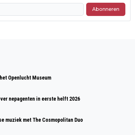
Abonneren
Volgend artikel
DE GROTE ZORGEN BIJ DE RENKUMSE
ONDERNEMERS VRAGEN OM STEUN
 het Openlucht Museum
over nepagenten in eerste helft 2026
gse muziek met The Cosmopolitan Duo