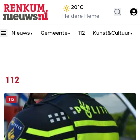
20
°C
Heldere Hemel
Nieuws
Gemeente
112
Kunst&Cultuur
▼
▼
▼
112
112