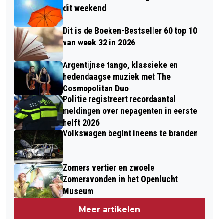
dit weekend
Dit is de Boeken-Bestseller 60 top 10
van week 32 in 2026
Argentijnse tango, klassieke en
hedendaagse muziek met The
Cosmopolitan Duo
Politie registreert recordaantal
meldingen over nepagenten in eerste
helft 2026
Volkswagen begint ineens te branden
Zomers vertier en zwoele
Zomeravonden in het Openlucht
Museum
Meer artikelen