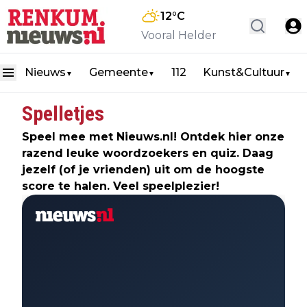
12
°C
Vooral Helder
Nieuws
Gemeente
112
Kunst&Cultuur
▼
▼
▼
Spelletjes
Speel mee met Nieuws.nl! Ontdek hier onze
razend leuke woordzoekers en quiz. Daag
jezelf (of je vrienden) uit om de hoogste
score te halen. Veel speelplezier!