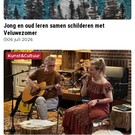
Jong en oud leren samen schilderen met
Veluwezomer
06 juli 2026
Kunst&Cultuur