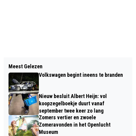
Vorig artikel
Volgend artikel
ALLES AL VERSIERD VOOR HET WK?
Meest Gelezen
RENKUM PRESENTEERT
HEB JE AAN DE VEILIGHEID EN
Volkswagen begint ineens te branden
COALITIEAKKOORD ‘MET LEF EN
BEREIKBAARHEID GEDACHT?
VERTROUWEN’
Nieuw besluit Albert Heijn: vol
koopzegelboekje duurt vanaf
september twee keer zo lang
Zomers vertier en zwoele
Zomeravonden in het Openlucht
Museum