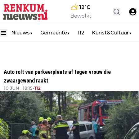
12
°C
Bewolkt
Nieuws
Gemeente
112
Kunst&Cultuur
▼
▼
▼
Auto rolt van parkeerplaats af tegen vrouw die
zwaargewond raakt
10 JUN , 18:15
•
112