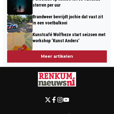
HET KERKJE OP DE HEUVEL
sterren per uur
Brandweer bevrijdt jochie dat vast zit
in een voetbalkooi
Kunstcafé Wolfheze start seizoen met
workshop ‘Kunst Anders’
Meer artikelen