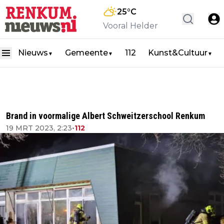
25
°C
Vooral Helder
Nieuws
Gemeente
112
Kunst&Cultuur
▼
▼
▼
Brand in voormalige Albert Schweitzerschool Renkum
19 MRT 2023, 2:23
•
112