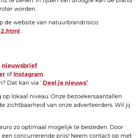
12 te bellen. In tijden van droogte kan de brand
roter worden.
op de website van natuurbrandrisico:
-2.html
.
e
nieuwsbrief
er
of
Instagram
n? Dat kan via ‘
Deel je nieuws’
g op lokaal niveau. Onze bezoekersaantallen
de zichtbaarheid van onze adverteerders. Wil jij
uro zo optimaal mogelijk te besteden. Door
 een concurrerende prijs! Neem contact op met