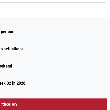
Volgend artikel
DIT VERANDERT ER ALLEMAAL VANAF
 per uur
ZATERDAG 1 JULI
n voetbalkooi
weekend
eek 32 in 2026
rtikelen