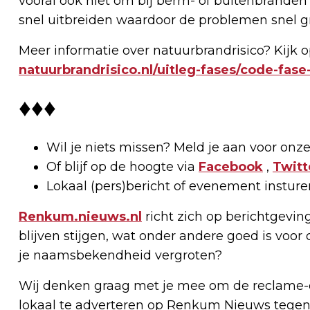
vooral ook niet om bij berm- of buitenbranden 1
snel uitbreiden waardoor de problemen snel g
Meer informatie over natuurbrandrisico? Kijk 
natuurbrandrisico.nl/uitleg-fases/code-fase
♦♦♦
Wil je niets missen? Meld je aan voor onz
Of blijf op de hoogte via
Facebook
,
Twitt
Lokaal (pers)bericht of evenement insture
Renkum.nieuws.nl
richt zich op berichtgevin
blijven stijgen, wat onder andere goed is voor 
je naamsbekendheid vergroten?
Wij denken graag met je mee om de reclame-e
lokaal te adverteren op Renkum Nieuws tegen