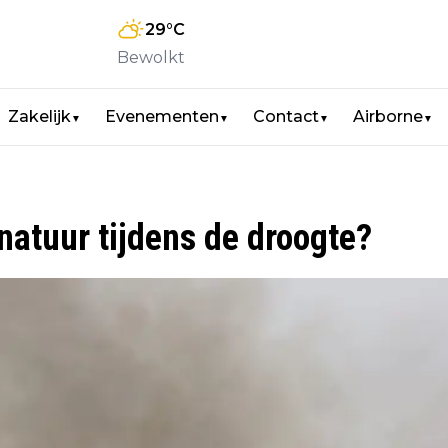
29
°C
Bewolkt
Zakelijk
Evenementen
Contact
Airborne
▼
▼
▼
▼
natuur tijdens de droogte?