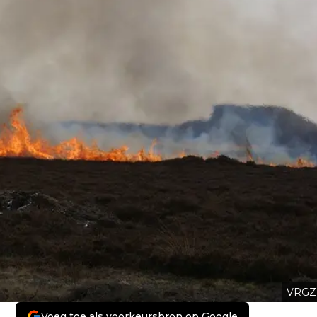
VRGZ
Voeg toe als voorkeursbron op Google