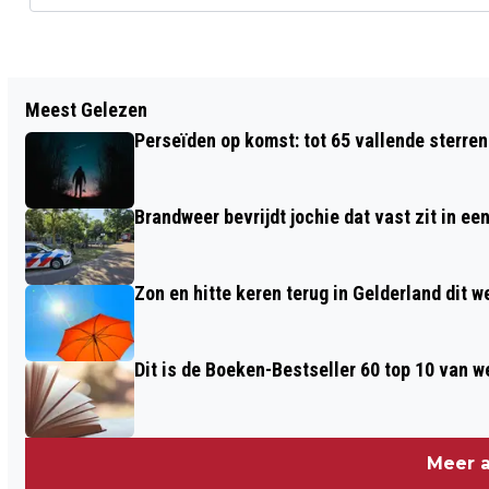
Vorig artikel
Meest Gelezen
ASIELZOEKERSCENTRUM VOORMALIG
Perseïden op komst: tot 65 vallende sterren
MOVIERA-TERREIN NOG ANDERHALF
JAAR OPEN
Brandweer bevrijdt jochie dat vast zit in ee
Zon en hitte keren terug in Gelderland dit 
Dit is de Boeken-Bestseller 60 top 10 van w
Meer a