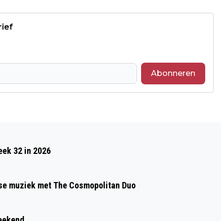
rief
Abonneren
Volgend artikel
RIVM: DINSDAG KANS OP SMOG IN HELE
eek 32 in 2026
LAND
gse muziek met The Cosmopolitan Duo
weekend