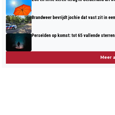
Brandweer bevrijdt jochie dat vast zit in ee
Perseïden op komst: tot 65 vallende sterren
Meer a