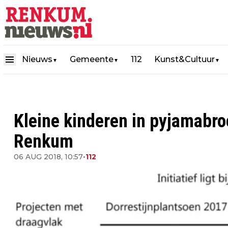
Nieuws
Gemeente
112
Kunst&Cultuur
▼
▼
▼
Kleine kinderen in pyjamabroe
Renkum
06 AUG 2018, 10:57
•
112