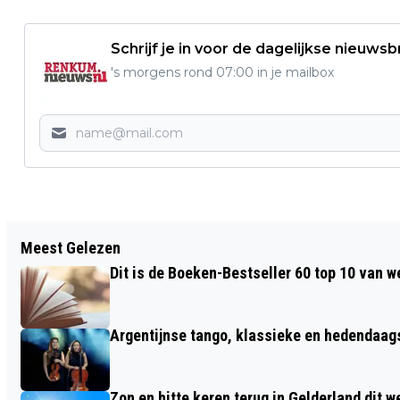
Schrijf je in voor de dagelijkse nieuwsb
's morgens rond 07:00 in je mailbox
Vorig artikel
Meest Gelezen
MAN MISHANDELD VROUW MET HONDJE
Dit is de Boeken-Bestseller 60 top 10 van w
BIJ DE RIJNOEVER
Argentijnse tango, klassieke en hedendaa
Zon en hitte keren terug in Gelderland dit 