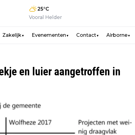
25
°C
Vooral Helder
Zakelijk
Evenementen
Contact
Airborne
▼
▼
▼
▼
kje en luier aangetroffen in