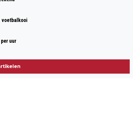
n voetbalkooi
 per uur
rtikelen