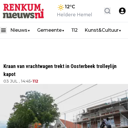
12
°C
Heldere Hemel
Nieuws
Gemeente
112
Kunst&Cultuur
▼
▼
▼
Kraan van vrachtwagen trekt in Oosterbeek trolleylijn
kapot
03 JUL , 14:45
•
112