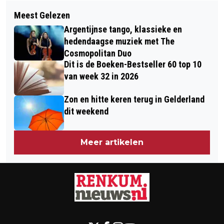
Volgend artikel
MOOIE ZOMERMIDDAG RETRAITE IN
Meest Gelezen
AANHOUDINGEN NA FLINKE
RENKUM
Argentijnse tango, klassieke en
VECHTPARTIJ OP HET AZC
hedendaagse muziek met The
BOSRANDWEG WAGENINGEN
Cosmopolitan Duo
Dit is de Boeken-Bestseller 60 top 10
van week 32 in 2026
Zon en hitte keren terug in Gelderland
dit weekend
Meer artikelen