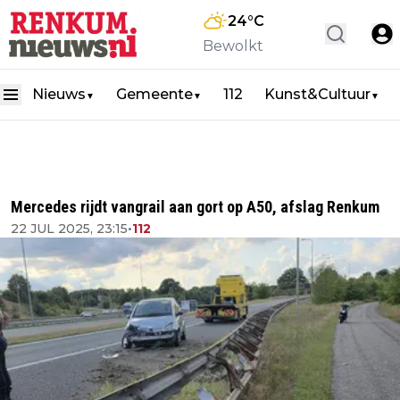
24
°C
Bewolkt
Nieuws
Gemeente
112
Kunst&Cultuur
▼
▼
▼
Mercedes rijdt vangrail aan gort op A50, afslag Renkum
22 JUL 2025, 23:15
•
112