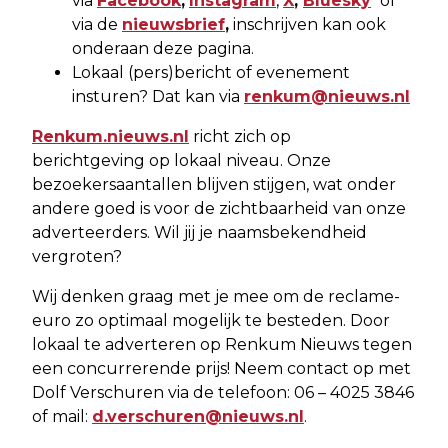
via
Facebook
,
Instagram
,
X
,
Bluesky
of
via de
nieuwsbrief
,
inschrijven kan ook
onderaan deze pagina.
Lokaal (pers)bericht of evenement
insturen? Dat kan via
renkum@nieuws.nl
Renkum.nieuws.nl
richt zich op
berichtgeving op lokaal niveau. Onze
bezoekersaantallen blijven stijgen, wat onder
andere goed is voor de zichtbaarheid van onze
adverteerders. Wil jij je naamsbekendheid
vergroten?
Wij denken graag met je mee om de reclame-
euro zo optimaal mogelijk te besteden. Door
lokaal te adverteren op Renkum Nieuws tegen
een concurrerende prijs! Neem contact op met
Dolf Verschuren via de telefoon: 06 – 4025 3846
of mail:
d.verschuren@nieuws.nl
.