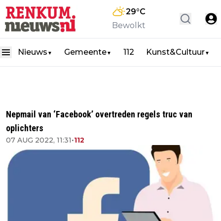
29
°C
Bewolkt
Nieuws
Gemeente
112
Kunst&Cultuur
▼
▼
▼
Nepmail van ‘Facebook’ overtreden regels truc van
oplichters
07 AUG 2022, 11:31
•
112