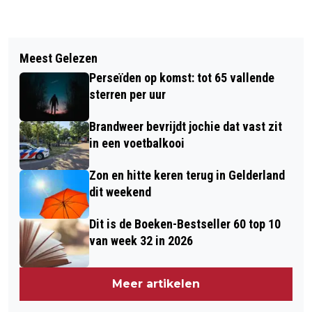
Vorig artikel
Volgend artikel
GEEN TREINEN TUSSEN ARNHEM
Meest Gelezen
WIELRENNER TIJDENS WIELERRONDE
CENTRAAL EN DRIEBERGEN-ZEIST
Perseïden op komst: tot 65 vallende
ONDERUIT DOOR DREMPEL ONDER DE
sterren per uur
BOMEN
Brandweer bevrijdt jochie dat vast zit
in een voetbalkooi
Zon en hitte keren terug in Gelderland
dit weekend
Dit is de Boeken-Bestseller 60 top 10
van week 32 in 2026
Meer artikelen