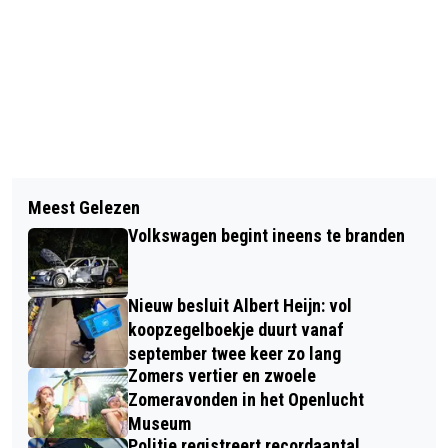
Vorig artikel
Volgend artikel
GRATIS CURSUS ‘OEFENEN MET
Meest Gelezen
THEE MET THEMA MET ADRIAAN
SPREEKUUR.NL HET NIEUWE
Volkswagen begint ineens te branden
MELS OVER: VEERKRACHT IN
PATIENTENPORTAAL VAN DE
WATERVOORZIENING
HUISARTS’
Nieuw besluit Albert Heijn: vol
koopzegelboekje duurt vanaf
september twee keer zo lang
Zomers vertier en zwoele
Zomeravonden in het Openlucht
Museum
Politie registreert recordaantal