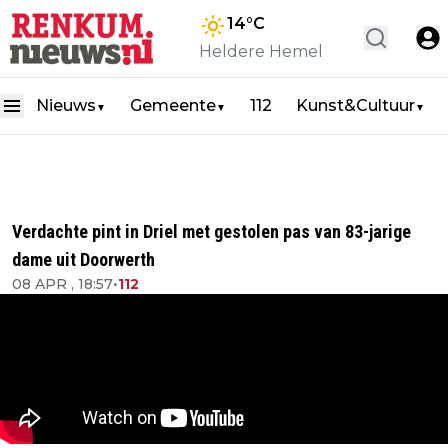
14
°C
Heldere Hemel
Nieuws
Gemeente
112
Kunst&Cultuur
▼
▼
▼
Verdachte pint in Driel met gestolen pas van 83-jarige
dame uit Doorwerth
08 APR , 18:57
•
112