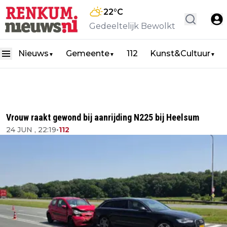
22
°C
Gedeeltelijk Bewolkt
Nieuws
Gemeente
112
Kunst&Cultuur
▼
▼
▼
Vrouw raakt gewond bij aanrijding N225 bij Heelsum
24 JUN , 22:19
•
112