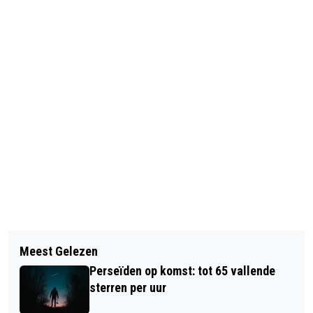
Vorig artikel
Volgend artikel
UPDATE: WERKZAAMHEDEN A12
Meest Gelezen
DOELUM LIVE: MASH ANARCHY,
TUSSEN LUNETTEN EN VEENENDAAL
Perseïden op komst: tot 65 vallende
LAATSTE CONCERT VOOR DE
UITGESTELD VANWEGE EXTREME
sterren per uur
ZOMERSTOP
WARMTE