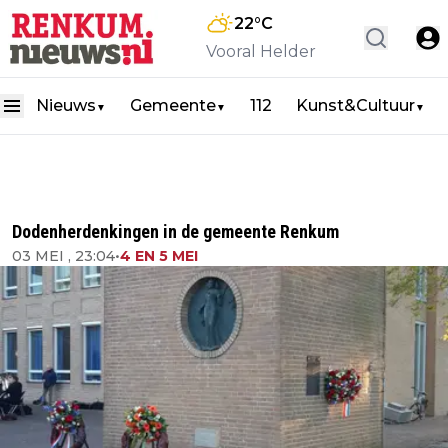
22
°C
Vooral Helder
Nieuws
Gemeente
112
Kunst&Cultuur
▼
▼
▼
Dodenherdenkingen in de gemeente Renkum
03 MEI , 23:04
•
4 EN 5 MEI