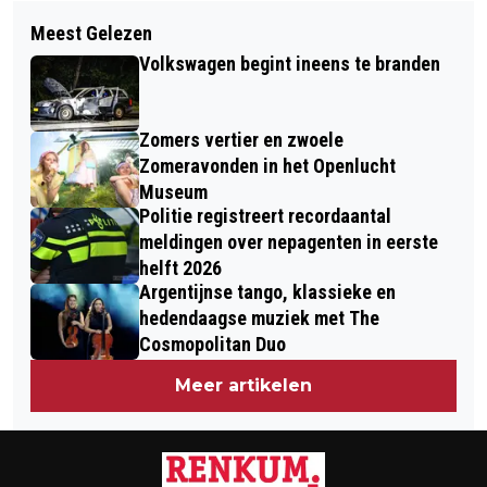
Volgend artikel
DODENHERDENKING DOORWERTH-
Meest Gelezen
WEERONLINE: DODENHERDENKING EN
HEVEADORP OP 4 MEI BIJ
Volkswagen begint ineens te branden
BEVRIJDINGSDAG ZIJN FRIS EN
OPGEKNAPT MONUMENT
DROOG
Zomers vertier en zwoele
Zomeravonden in het Openlucht
Museum
Politie registreert recordaantal
meldingen over nepagenten in eerste
helft 2026
Argentijnse tango, klassieke en
hedendaagse muziek met The
Cosmopolitan Duo
Meer artikelen