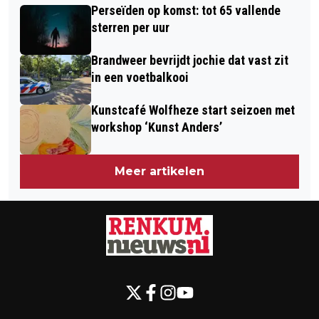
EERDER OPEN DAN GEPLAND
Perseïden op komst: tot 65 vallende
WANT KAN LEIDEN TOT
sterren per uur
MISSELIJKHEID
Brandweer bevrijdt jochie dat vast zit
in een voetbalkooi
Kunstcafé Wolfheze start seizoen met
workshop ‘Kunst Anders’
Meer artikelen