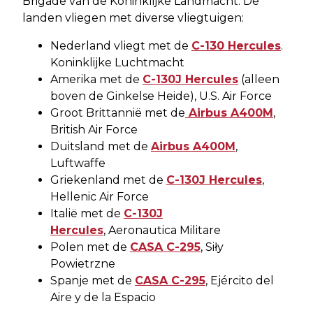
Brigade van de Koninklijke Landmacht. De
landen vliegen met diverse vliegtuigen:
Nederland vliegt met de
C-130 Hercules
.
Koninklijke Luchtmacht
Amerika met de
C-130J Hercules
(alleen
boven de Ginkelse Heide), U.S. Air Force
Groot Brittannië met de
Airbus A400M
,
British Air Force
Duitsland met de
Airbus A400M
,
Luftwaffe
Griekenland met de
C-130J Hercules
,
Hellenic Air Force
Italië met de
C-130J
Hercules
, Aeronautica Militare
Polen met de
CASA C-295
, Siły
Powietrzne
Spanje met de
CASA C-295
, Ejército del
Aire y de la Espacio