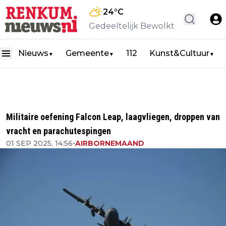
24
°C
Gedeeltelijk Bewolkt
Nieuws
Gemeente
112
Kunst&Cultuur
▼
▼
▼
Militaire oefening Falcon Leap, laagvliegen, droppen van
vracht en parachutespingen
01 SEP 2025, 14:56
•
AIRBORNEMAAND