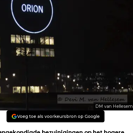
DM van Hellesem
Voeg toe als voorkeursbron op Google
angekondigde bezuinigingen op het hogere