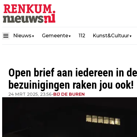
Nieuws
Gemeente
112
Kunst&Cultuur
▼
▼
▼
Open brief aan iedereen in d
bezuinigingen raken jou ook!
24 MRT 2025, 23:56
•
BIJ DE BUREN