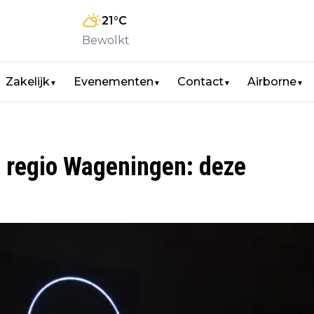
21
°C
Bewolkt
Zakelijk
Evenementen
Contact
Airborne
▼
▼
▼
▼
e regio Wageningen: deze