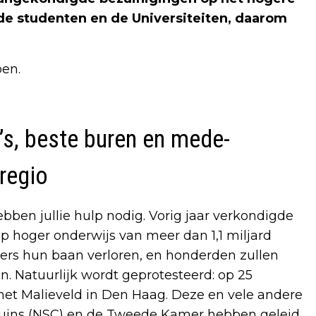
 de studenten en de Universiteiten, daarom
en.
’s, beste buren en mede-
regio
ebben jullie hulp nodig. Vorig jaar verkondigde
 hoger onderwijs van meer dan 1,1 miljard
kers hun baan verloren, en honderden zullen
. Natuurlijk wordt geprotesteerd: op 25
t Malieveld in Den Haag. Deze en vele andere
ruins (NSC) en de Tweede Kamer hebben geleid