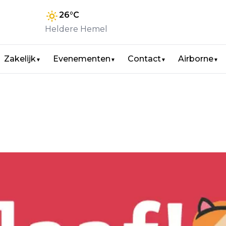
26
°C
Heldere Hemel
Zakelijk
Evenementen
Contact
Airborne
▼
▼
▼
▼