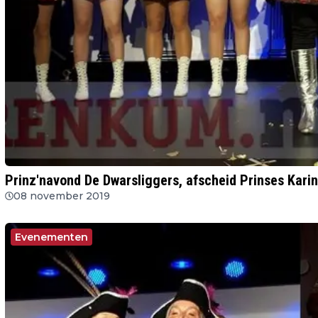
Prinz'navond De Dwarsliggers, afscheid Prinses Kari
08 november 2019
Evenementen