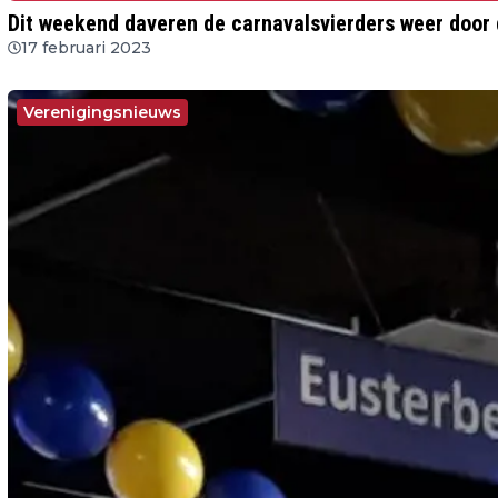
Dit weekend daveren de carnavalsvierders weer doo
17 februari 2023
Verenigingsnieuws