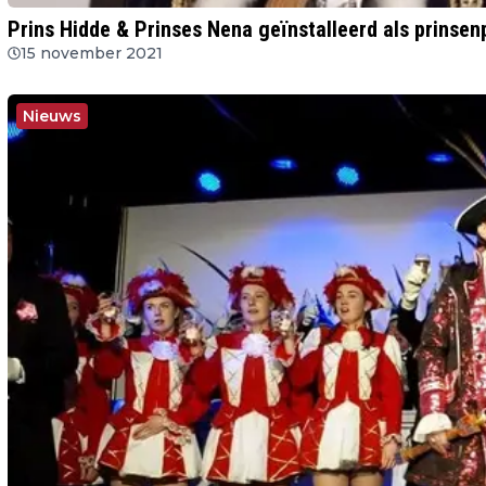
Prins Hidde & Prinses Nena geïnstalleerd als prinse
15 november 2021
Nieuws