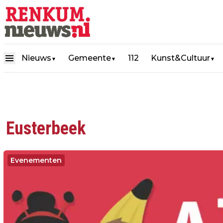
Nieuws
Gemeente
112
Kunst&Cultuur
▼
▼
▼
Eusterbeek
Evenementen