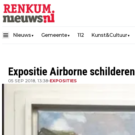
Nieuws
Gemeente
112
Kunst&Cultuur
▼
▼
▼
Expositie Airborne schilderen
05 SEP 2018, 13:38
•
EXPOSITIES