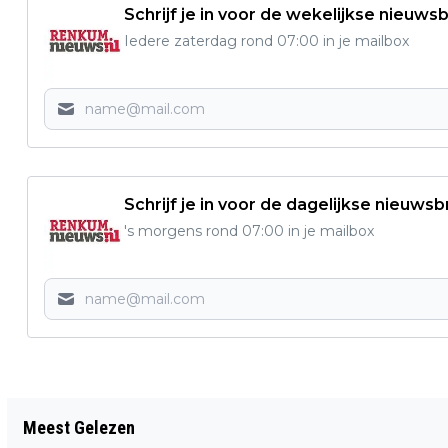
Schrijf je in voor de wekelijkse nieuwsb
Iedere zaterdag rond 07:00 in je mailbox
Schrijf je in voor de dagelijkse nieuwsb
's morgens rond 07:00 in je mailbox
Vorig artikel
Meest Gelezen
NIEUW: EEN TANGOCAFÉ IN DE KREEK IN