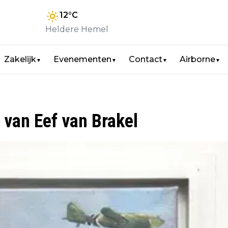
12
°C
Heldere Hemel
Zakelijk
Evenementen
Contact
Airborne
▼
▼
▼
▼
 van Eef van Brakel