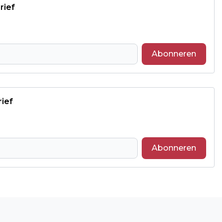
rief
Abonneren
rief
Abonneren
Volgend artikel
LEVEND VELDHOSPITAAL UIT 1944 IN