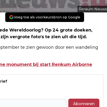
Renkum Nieuws
Voeg toe als voorkeursbron op Google
eede Wereldoorlog? Op 24 grote doeken,
jn vergrote foto's te zien uit die tijd.
september te zien gewoon door een wandeling
rne monument bij start Renkum Airborne
rief
Abonneren