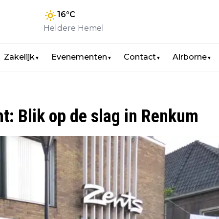
16
°C
Heldere Hemel
Zakelijk
Evenementen
Contact
Airborne
▼
▼
▼
▼
ht: Blik op de slag in Renkum