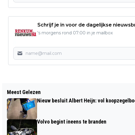
Schrijf je in voor de dagelijkse nieuwsb
's morgens rond 07:00 in je mailbox
Vorig artikel
Meest Gelezen
EINDE VERHAAL VOOR HALOGEENLAMP
Nieuw besluit Albert Heijn: vol koopzegelb
IN EU
Volvo begint ineens te branden