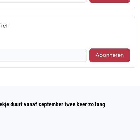
rief
Abonneren
Volgend artikel
POP-UP PAPIERTENTOONSTELLING
oekje duurt vanaf september twee keer zo lang
RENKUM