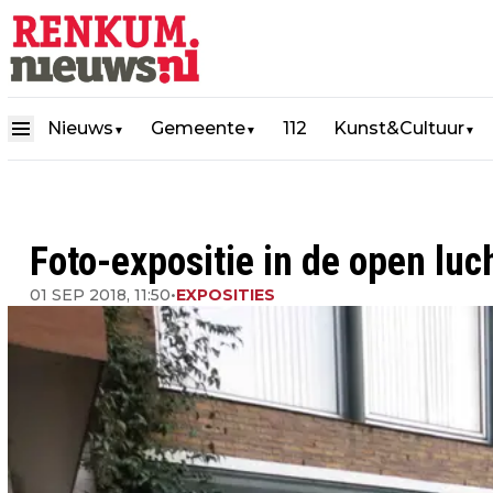
Nieuws
Gemeente
112
Kunst&Cultuur
▼
▼
▼
Foto-expositie in de open luc
01 SEP 2018, 11:50
•
EXPOSITIES