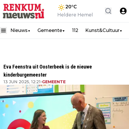
20
°C
Heldere Hemel
Nieuws
Gemeente
112
Kunst&Cultuur
▼
▼
▼
Eva Feenstra uit Oosterbeek is de nieuwe
kinderburgemeester
13 JUN 2025, 12:21
•
GEMEENTE