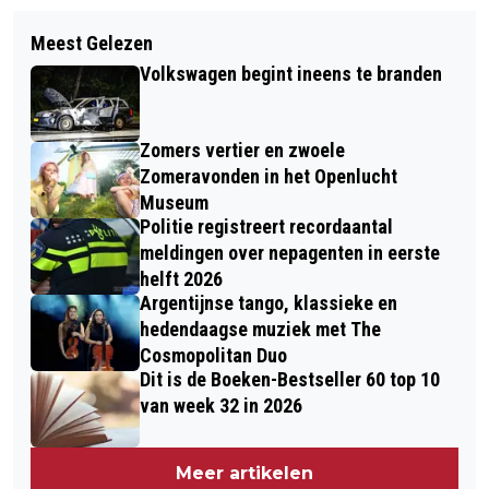
Volgend artikel
POP-UP GALERIES TIJDENS DE 25E
Meest Gelezen
EVELINE VINK GEKOZEN ALS
KUNSTROUTE 14 EN 15 JUNI
Volkswagen begint ineens te branden
LIJSTTREKKER VAN GROENLINKS-
PVDA RENKUM
Zomers vertier en zwoele
Zomeravonden in het Openlucht
Museum
Politie registreert recordaantal
meldingen over nepagenten in eerste
helft 2026
Argentijnse tango, klassieke en
hedendaagse muziek met The
Cosmopolitan Duo
Dit is de Boeken-Bestseller 60 top 10
van week 32 in 2026
Meer artikelen