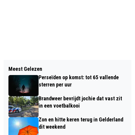
Vorig artikel
Volgend artikel
FATBIKE RIJDT DOOR ROOD EN KOMT
Meest Gelezen
VOOR HET EERST TE ZIEN: HET
IN BOTSING MET MOTORRIJDER
Perseïden op komst: tot 65 vallende
ORIGINELE VAANDEL VAN DE 1E
sterren per uur
POOLSE ONAFHANKELIJKE
Brandweer bevrijdt jochie dat vast zit
PARACHUTISTENBRIGADE, GEMAAKT
in een voetbalkooi
DOOR DE POOLSE VERZETSBEWEGING
IN 1942
Zon en hitte keren terug in Gelderland
dit weekend