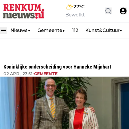
27
°C
Bewolkt
Nieuws
Gemeente
112
Kunst&Cultuur
▼
▼
▼
Koninklijke onderscheiding voor Hanneke Mijnhart
02 APR , 23:51
•
GEMEENTE