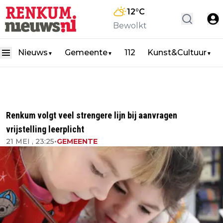
12
°C
Bewolkt
Nieuws
Gemeente
112
Kunst&Cultuur
▼
▼
▼
Renkum volgt veel strengere lijn bij aanvragen
vrijstelling leerplicht
21 MEI , 23:25
•
GEMEENTE