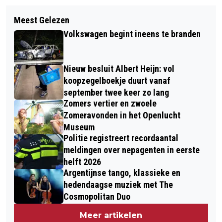
Volgend artikel
MOGELIJK STUKJES METAAL IN AH
Meest Gelezen
RIJNSTATE ZET ALS EERSTE
PINDA'S EXTRA GROOT GEZOUTEN
Volkswagen begint ineens te branden
ZIEKENHUIS VERTAAL-APP IN VOOR
COMMUNICATIE MET
Nieuw besluit Albert Heijn: vol
ANDERSTALIGEN
koopzegelboekje duurt vanaf
september twee keer zo lang
Zomers vertier en zwoele
Zomeravonden in het Openlucht
Museum
Politie registreert recordaantal
meldingen over nepagenten in eerste
helft 2026
Argentijnse tango, klassieke en
hedendaagse muziek met The
Cosmopolitan Duo
Meer artikelen