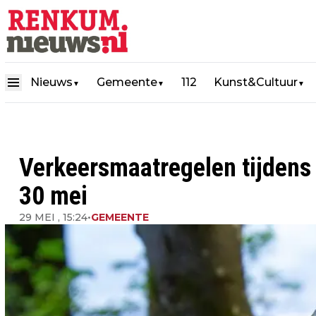
Nieuws
Gemeente
112
Kunst&Cultuur
▼
▼
▼
Verkeersmaatregelen tijdens
30 mei
29 MEI , 15:24
•
GEMEENTE