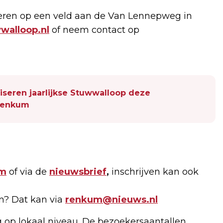
eren op een veld aan de Van Lennepweg in
walloop.nl
of neem contact op
niseren jaarlijkse Stuwwalloop deze
Renkum
am
of via de
nieuwsbrief
,
inschrijven kan ook
en? Dat kan via
renkum@nieuws.nl
g op lokaal niveau. De bezoekersaantallen