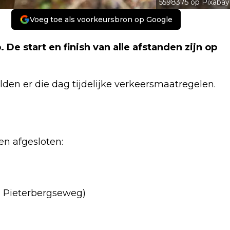
5598375 op Pixabay
Voeg toe als voorkeursbron op Google
De start en finish van alle afstanden zijn op
den er die dag tijdelijke verkeersmaatregelen.
en afgesloten:
 Pieterbergseweg)