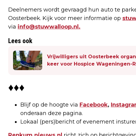
Deelnemers wordt gevraagd hun auto te park
Oosterbeek. Kijk voor meer informatie op
stuw
via
info@stuwwalloop.nl
.
Lees ook
Vrijwilligers uit Oosterbeek orga
keer voor Hospice Wageningen-
♦♦♦
Blijf op de hoogte via
Facebook
,
Instagr
onderaan deze pagina.
Lokaal (pers)bericht of evenement instur
Renkum.nieuws.nl
richt zich op berichtgevin