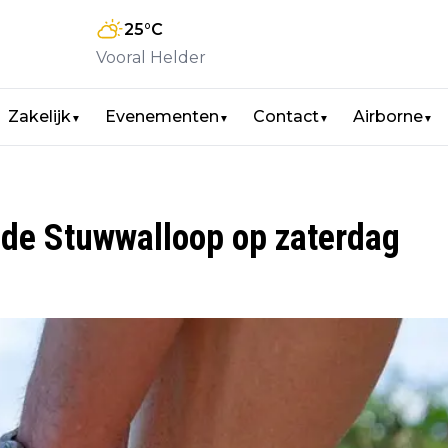
25
°C
Vooral Helder
Zakelijk
Evenementen
Contact
Airborne
▼
▼
▼
▼
 de Stuwwalloop op zaterdag