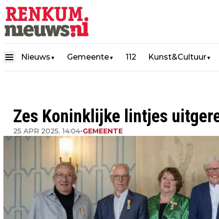
Nieuws
Gemeente
112
Kunst&Cultuur
▼
▼
▼
Zes Koninklijke lintjes uitg
25 APR 2025, 14:04
•
GEMEENTE