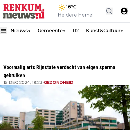
16
°C
Heldere Hemel
Nieuws
Gemeente
112
Kunst&Cultuur
▼
▼
▼
Voormalig arts Rijnstate verdacht van eigen sperma
gebruiken
15 DEC 2024, 19:23
•
GEZONDHEID