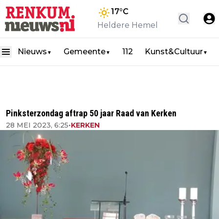
17
°C
Heldere Hemel
Nieuws
Gemeente
112
Kunst&Cultuur
▼
▼
▼
Pinksterzondag aftrap 50 jaar Raad van Kerken
28 MEI 2023, 6:25
•
KERKEN