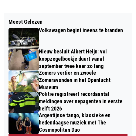
Vorig artikel
Volgend artikel
OUDEREN ONO EN RUMAH KITA
Meest Gelezen
EXPOSITIE: ZUID-VELUWE, NATUUR,
WANDELEN DE VIERDAAGSE
Volkswagen begint ineens te branden
KUNST EN ERFGOED
Nieuw besluit Albert Heijn: vol
koopzegelboekje duurt vanaf
september twee keer zo lang
Zomers vertier en zwoele
Zomeravonden in het Openlucht
Museum
Politie registreert recordaantal
meldingen over nepagenten in eerste
helft 2026
Argentijnse tango, klassieke en
hedendaagse muziek met The
Cosmopolitan Duo