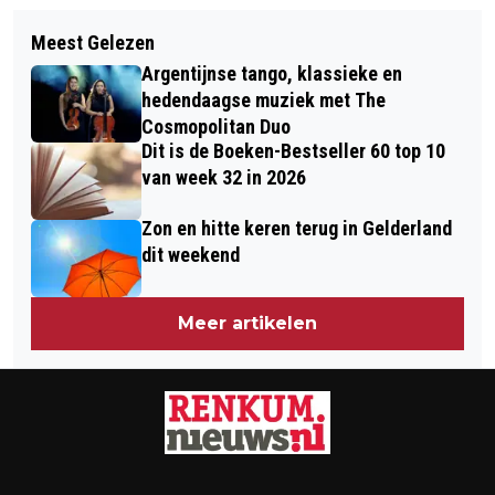
Volgend artikel
GRATIS JE TUIN VERGROENEN?
Meest Gelezen
GFT-AFVAL WORDT VANAF 2026 IN
MEERBOMEN.NU DEELT BOMEN EN
Argentijnse tango, klassieke en
JANUARI, FEBRUARI EN DECEMBER
STRUIKEN UIT
hedendaagse muziek met The
EENS PER MAAND OPGEHAALD
Cosmopolitan Duo
Dit is de Boeken-Bestseller 60 top 10
van week 32 in 2026
Zon en hitte keren terug in Gelderland
dit weekend
Meer artikelen