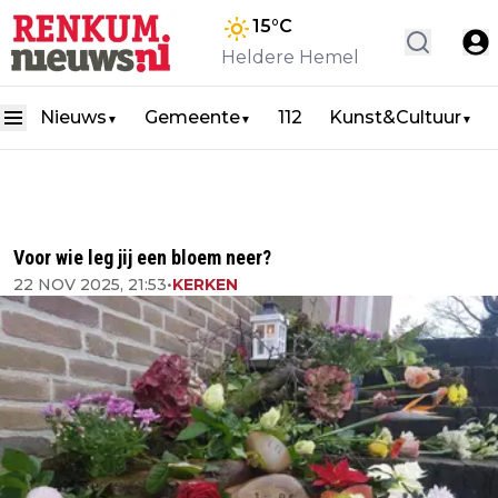
15
°C
Heldere Hemel
Nieuws
Gemeente
112
Kunst&Cultuur
▼
▼
▼
Voor wie leg jij een bloem neer?
22 NOV 2025, 21:53
•
KERKEN