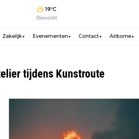
19
°C
Bewolkt
Zakelijk
Evenementen
Contact
Airborne
▼
▼
▼
▼
elier tijdens Kunstroute