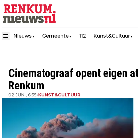
Nieuws
Gemeente
112
Kunst&Cultuur
▼
▼
▼
Cinematograaf opent eigen at
Renkum
02 JUN , 6:55
•
KUNST&CULTUUR