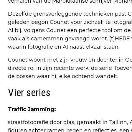
verhalen van de Marokkaanse schrijver Moham
Dezelfde grensverleggende technieken past Co
geleden begon Counet voor zichzelf te fotogr
AI bij. Volgens Counet een perfecte tool om de
vaak als cameraman gevraagd wordt. (t)HERE to
waarin fotografie en AI naast elkaar staan.
Counet woont met zijn vrouw en dochter in O
directe rol in zijn recente werk: de serie Toev
de bossen waar hij elke ochtend wandelt.
Vier series
Traffic Jamming:
straatfotografie door glas, gemaakt in Tallinn
figuren achter ramen, regen en reflecties, een 