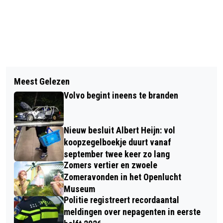
Vorig artikel
Volgend artikel
TOUR DE BROCANTE OP DE
Meest Gelezen
ALLES AL VERSIERD VOOR HET WK?
BOSCHHOEVE IN WOLFHEZE
Volvo begint ineens te branden
HEB JE AAN DE VEILIGHEID EN
BEREIKBAARHEID GEDACHT?
Nieuw besluit Albert Heijn: vol
koopzegelboekje duurt vanaf
september twee keer zo lang
Zomers vertier en zwoele
Zomeravonden in het Openlucht
Museum
Politie registreert recordaantal
meldingen over nepagenten in eerste