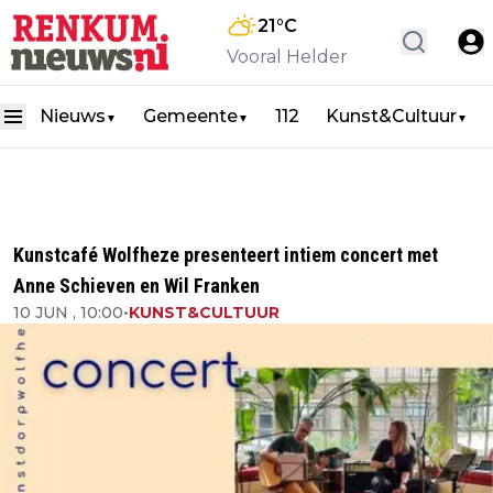
21
°C
Vooral Helder
Nieuws
Gemeente
112
Kunst&Cultuur
▼
▼
▼
Kunstcafé Wolfheze presenteert intiem concert met
Anne Schieven en Wil Franken
10 JUN , 10:00
•
KUNST&CULTUUR