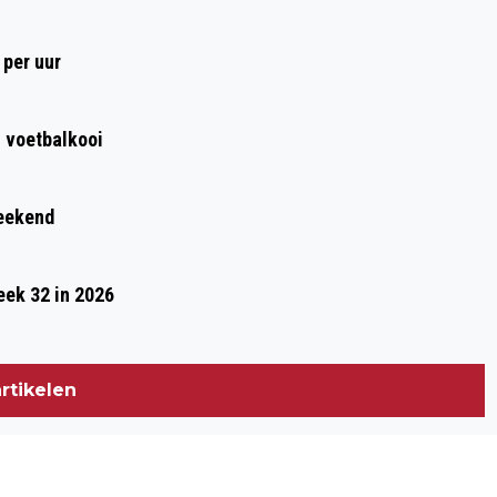
Volgend artikel
REIS DEZE ZOMERVAKANTIE VOORDELIG
 per uur
MET BUS EN REGIONALE TREIN
n voetbalkooi
weekend
eek 32 in 2026
rtikelen