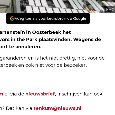
KHO
Voeg toe als voorkeursbron op Google
artenstein in Oosterbeek het
avors in the Park plaatsvinden. Wegens de
ert te annuleren.
garanderen en is het niet prettig, niet voor de
rbeek en ook niet voor de bezoeker..
am
of via de
nieuwsbrief
,
inschrijven kan ook
en? Dat kan via
renkum@nieuws.nl