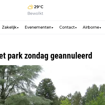
29
°C
Bewolkt
Zakelijk
Evenementen
Contact
Airborne
▼
▼
▼
▼
het park zondag geannuleerd