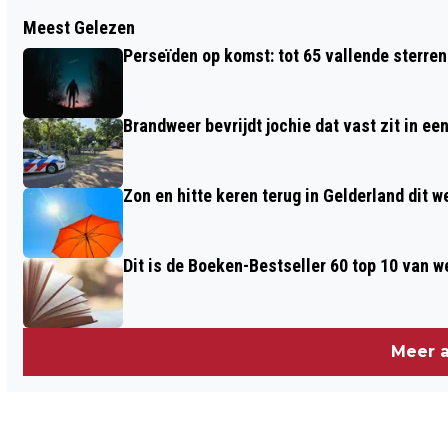
Vorig artikel
Meest Gelezen
TROPISCHE HITTE EN KANS OP
Perseïden op komst: tot 65 vallende sterren
ONWEERSBUIEN DIT WEEKEND
Brandweer bevrijdt jochie dat vast zit in ee
Zon en hitte keren terug in Gelderland dit 
Dit is de Boeken-Bestseller 60 top 10 van w
Meer a