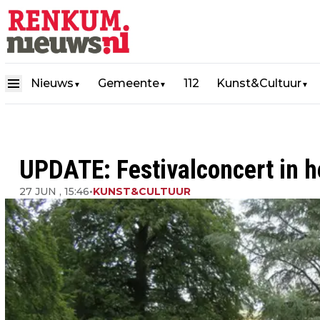
Nieuws
Gemeente
112
Kunst&Cultuur
▼
▼
▼
UPDATE: Festivalconcert in 
27 JUN , 15:46
•
KUNST&CULTUUR