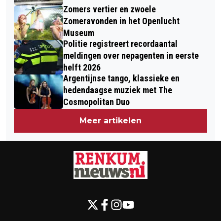
Zomers vertier en zwoele
Zomeravonden in het Openlucht
Museum
Politie registreert recordaantal
meldingen over nepagenten in eerste
helft 2026
Argentijnse tango, klassieke en
hedendaagse muziek met The
Cosmopolitan Duo
Meer artikelen