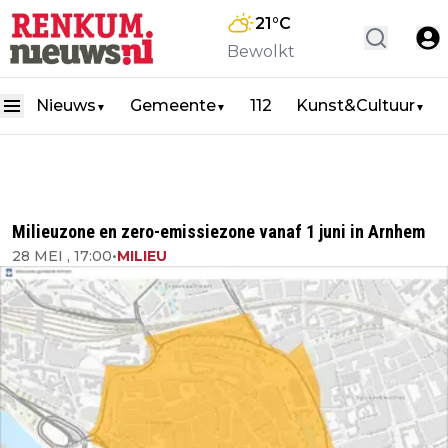
21
°C
Bewolkt
Nieuws
Gemeente
112
Kunst&Cultuur
▼
▼
▼
Milieuzone en zero-emissiezone vanaf 1 juni in Arnhem
28 MEI , 17:00
•
MILIEU