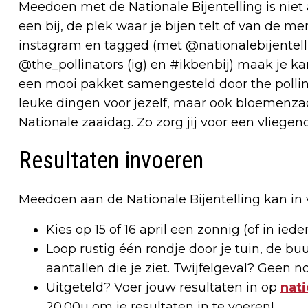
Meedoen met de Nationale Bijentelling is niet a
een bij, de plek waar je bijen telt of van de m
instagram en tagged (met @nationalebijentelli
@the_pollinators (ig) en #ikbenbij) maak je kan
een mooi pakket samengesteld door the pollinat
leuke dingen voor jezelf, maar ook bloemenzad
Nationale zaaidag. Zo zorg jij voor een vliegend
Resultaten invoeren
Meedoen aan de Nationale Bijentelling kan in 
Kies op 15 of 16 april een zonnig (of in iede
Loop rustig één rondje door je tuin, de buu
aantallen die je ziet. Twijfelgeval? Geen n
Uitgeteld? Voer jouw resultaten in op
nati
20.00u om je resultaten in te voeren!