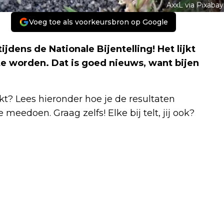
AxxL via Pixabay
Voeg toe als voorkeursbron op Google
jdens de Nationale Bijentelling! Het lijkt
 te worden. Dat is goed nieuws, want bijen
kt? Lees hieronder hoe je de resultaten
 meedoen. Graag zelfs! Elke bij telt, jij ook?