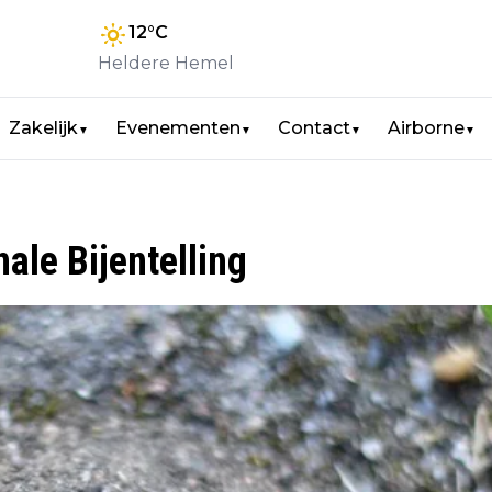
12
°C
Heldere Hemel
Zakelijk
Evenementen
Contact
Airborne
▼
▼
▼
▼
nale Bijentelling