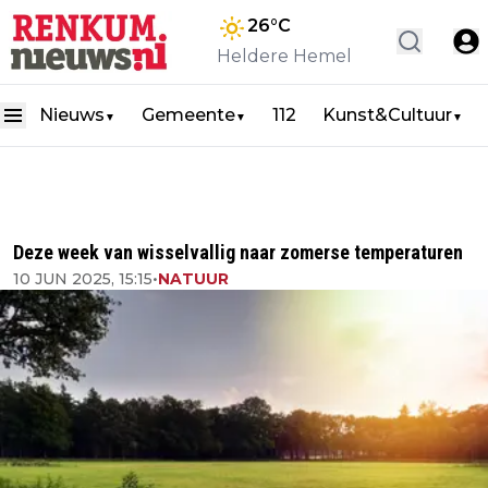
26
°C
Heldere Hemel
Nieuws
Gemeente
112
Kunst&Cultuur
▼
▼
▼
Deze week van wisselvallig naar zomerse temperaturen
10 JUN 2025, 15:15
•
NATUUR