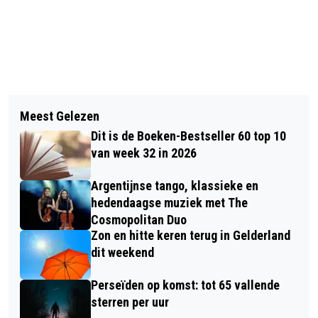
Vorig artikel
Volgend artikel
DINSDAG OPNIEUW LANDELIJK GEEN
Meest Gelezen
OPNIEUW FREYA PLUIM
NS-TREINEN DOOR STAKING
Dit is de Boeken-Bestseller 60 top 10
FERTILITEITSZORG VOOR ZIEKENHUIS
van week 32 in 2026
GELDERSE VALLEI
Argentijnse tango, klassieke en
hedendaagse muziek met The
Cosmopolitan Duo
Zon en hitte keren terug in Gelderland
dit weekend
Perseïden op komst: tot 65 vallende
sterren per uur