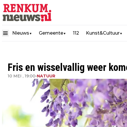
Nieuws
Gemeente
112
Kunst&Cultuur
▼
▼
▼
Fris en wisselvallig weer k
10 MEI , 19:00
•
NATUUR