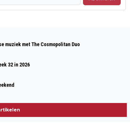
Volgend artikel
ZES WINNAARS, WAARVAN ÉÉN IN
gse muziek met The Cosmopolitan Duo
RENKUM, VERDELEN 1 MILJOEN EURO
VAN DE STAATSLOTERIJ
eek 32 in 2026
weekend
rtikelen