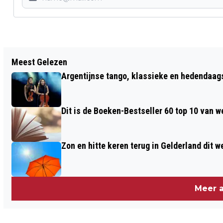
Vorig artikel
Meest Gelezen
VOLOP GEZELLIGHEID BIJ RENKUM
Argentijnse tango, klassieke en hedendaa
BRUIST MET IN DE AVOND EEN TAPTOE
Dit is de Boeken-Bestseller 60 top 10 van w
Zon en hitte keren terug in Gelderland dit 
Meer a