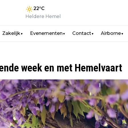
22
°C
Heldere Hemel
Zakelijk
Evenementen
Contact
Airborne
▼
▼
▼
▼
omende week en met Hemelvaart