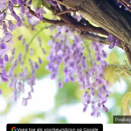
Pixabay
Voeg toe als voorkeursbron op Google