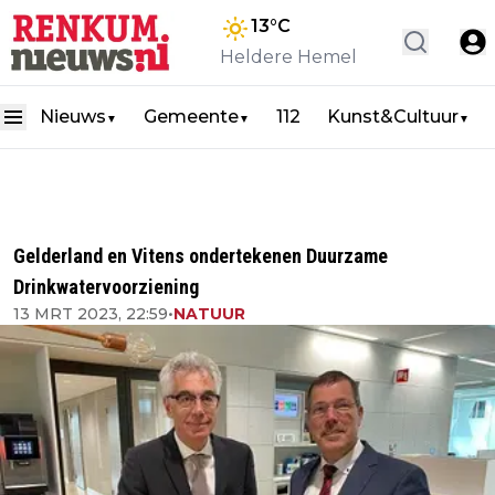
13
°C
Heldere Hemel
Nieuws
Gemeente
112
Kunst&Cultuur
▼
▼
▼
Gelderland en Vitens ondertekenen Duurzame
Drinkwatervoorziening
13 MRT 2023, 22:59
•
NATUUR