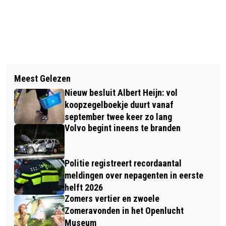
Vorig artikel
Volgend artikel
TIJGERMUG ALWEER DIVERSE KEREN
Meest Gelezen
EXPOSITIE EN LEZINGEN LIJKWADE
WAARGENOMEN
Nieuw besluit Albert Heijn: vol
VAN TURIJN IN
koopzegelboekje duurt vanaf
MARIABEDEVAARTSKERK
september twee keer zo lang
Volvo begint ineens te branden
Politie registreert recordaantal
meldingen over nepagenten in eerste
helft 2026
Zomers vertier en zwoele
Zomeravonden in het Openlucht
Museum