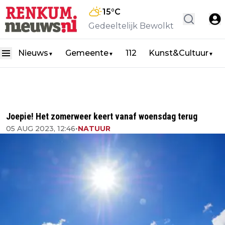
15
°C
Gedeeltelijk Bewolkt
Nieuws
Gemeente
112
Kunst&Cultuur
▼
▼
▼
Joepie! Het zomerweer keert vanaf woensdag terug
05 AUG 2023, 12:46
•
NATUUR