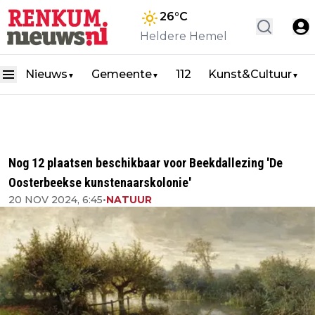
26
°C
Heldere Hemel
Nieuws
Gemeente
112
Kunst&Cultuur
▼
▼
▼
Nog 12 plaatsen beschikbaar voor Beekdallezing 'De
Oosterbeekse kunstenaarskolonie'
20 NOV 2024, 6:45
•
NATUUR