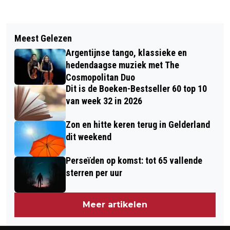
Vorig artikel
Volgend artikel
STATUSHOUDERS SNELLER
Meest Gelezen
MOGELIJK METAALSTUKJES IN
GEÏNTEGREERD DOOR AAN HET WERK
Argentijnse tango, klassieke en
DIVERSE SALADES VAN DE JUMBO
TE GAAN
hedendaagse muziek met The
Cosmopolitan Duo
Dit is de Boeken-Bestseller 60 top 10
van week 32 in 2026
Zon en hitte keren terug in Gelderland
dit weekend
Perseïden op komst: tot 65 vallende
sterren per uur
Meer artikelen