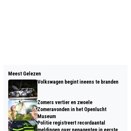
Vorig artikel
Volgend artikel
AANTAL WOLVENAANVALLEN OP VEE
Meest Gelezen
VRIJE TAFELS OOSTERBEEK: ARJO
AFGELOPEN JAAR FORS GESTEGEN
Volkswagen begint ineens te branden
KLAMER OVER DE HUMANE ECONOMIE
Zomers vertier en zwoele
Zomeravonden in het Openlucht
Museum
Politie registreert recordaantal
meldingen over nepagenten in eerste