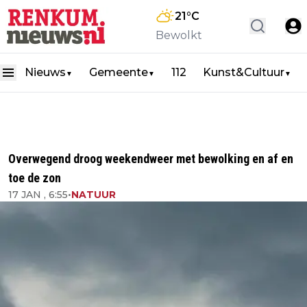
21
°C
Bewolkt
Nieuws
Gemeente
112
Kunst&Cultuur
▼
▼
▼
Overwegend droog weekendweer met bewolking en af en
toe de zon
17 JAN , 6:55
•
NATUUR