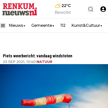
22
°C
Bewolkt
Nieuws
Gemeente
112
Kunst&Cultuur
▼
▼
▼
Piets weerbericht: vandaag windstoten
23 SEP 2021, 10:40
•
NATUUR