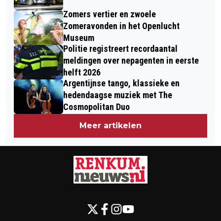
Zomers vertier en zwoele
Zomeravonden in het Openlucht
Museum
Politie registreert recordaantal
meldingen over nepagenten in eerste
helft 2026
Argentijnse tango, klassieke en
hedendaagse muziek met The
Cosmopolitan Duo
Meer artikelen