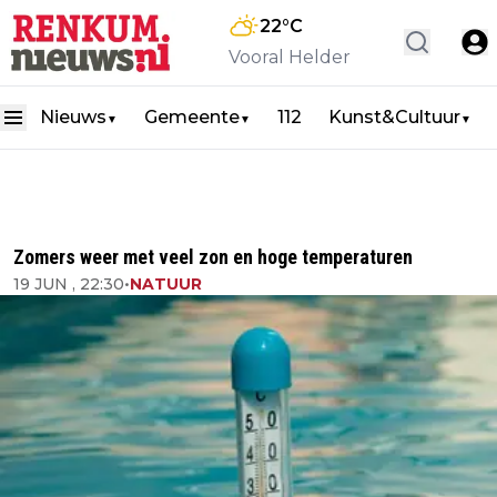
22
°C
Vooral Helder
Nieuws
Gemeente
112
Kunst&Cultuur
▼
▼
▼
Zomers weer met veel zon en hoge temperaturen
19 JUN , 22:30
•
NATUUR