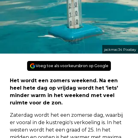
jackmac34 Pixabay
Voeg toe als voorkeursbron op Google
Het wordt een zomers weekend. Na een
heel hete dag op vrijdag wordt het 'iets'
minder warm in het weekend met veel
ruimte voor de zon.
Zaterdag wordt het een zomerse dag, waarbij
er vooral in de kustregio's verkoeling is. In het
westen wordt het een graad of 25. In het
midden en oosten is het warmer met maxima