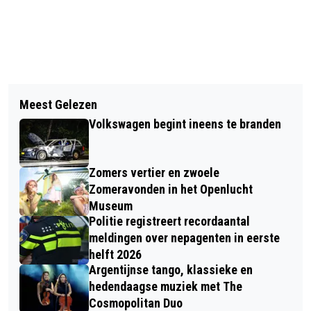
Vorig artikel
Volgend artikel
DIT IS DE BOEKEN BESTSELLER 60
Meest Gelezen
TREFFEND MEDIATION EN HET
TOP 10 VAN WEEK 25 IN 2026
Volkswagen begint ineens te branden
KOMPAS OPENEN DEUREN IN HARTJE
RENKUM
Zomers vertier en zwoele
Zomeravonden in het Openlucht
Museum
Politie registreert recordaantal
meldingen over nepagenten in eerste
helft 2026
Argentijnse tango, klassieke en
hedendaagse muziek met The
Cosmopolitan Duo