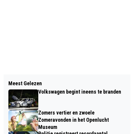
Vorig artikel
Volgend artikel
GROEN GAS GAAT HUISHOUDEN
Meest Gelezen
KUNST VERBINDT TIJDENS
CIRCA 15 EURO PER JAAR EXTRA
Volkswagen begint ineens te branden
BIJZONDER KUNSTCAFÉ IN
KOSTEN
WODANSECK
Zomers vertier en zwoele
Zomeravonden in het Openlucht
Museum
Politie registreert recordaantal