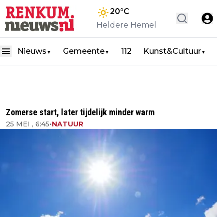
20
°C
Heldere Hemel
Nieuws
Gemeente
112
Kunst&Cultuur
▼
▼
▼
Zomerse start, later tijdelijk minder warm
25 MEI , 6:45
•
NATUUR