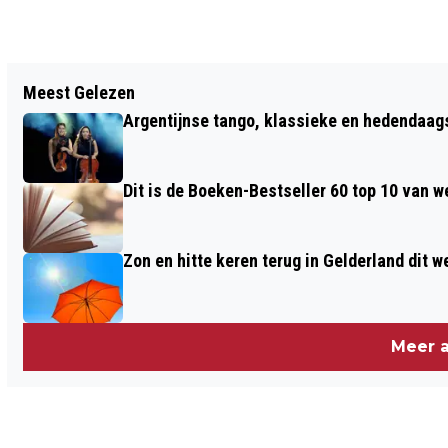
Vorig artikel
Meest Gelezen
WIE STAPT ER TIJDENS PRINZ'NAVOND
Argentijnse tango, klassieke en hedendaa
UIT DE WELBEKENDE
DWARSLIGGERSTREIN?
Dit is de Boeken-Bestseller 60 top 10 van w
Zon en hitte keren terug in Gelderland dit 
Meer a