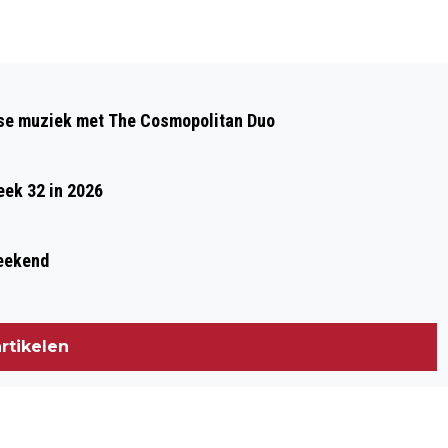
Volgend artikel
MUZIEKVERENIGING JUBAL
gse muziek met The Cosmopolitan Duo
PRESENTEERT SHOW 'BROADWAY
TONIGHT!'
eek 32 in 2026
weekend
rtikelen