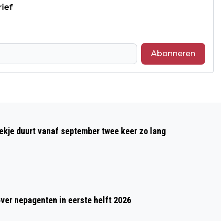
rief
Abonneren
Volgend artikel
HANS HERMANS GASTSPREKER IN
oekje duurt vanaf september twee keer zo lang
OLVÉVIERING IN WAALSE KERK
over nepagenten in eerste helft 2026