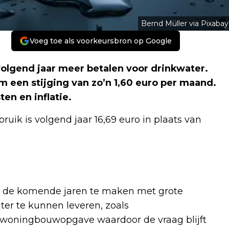
Bernd Müller via Pixabay
Voeg toe als voorkeursbron op Google
volgend jaar meer betalen voor drinkwater.
 een stijging van zo’n 1,60 euro per maand.
en en inflatie.
ik is volgend jaar 16,69 euro in plaats van
en de komende jaren te maken met grote
er te kunnen leveren, zoals
 woningbouwopgave waardoor de vraag blijft