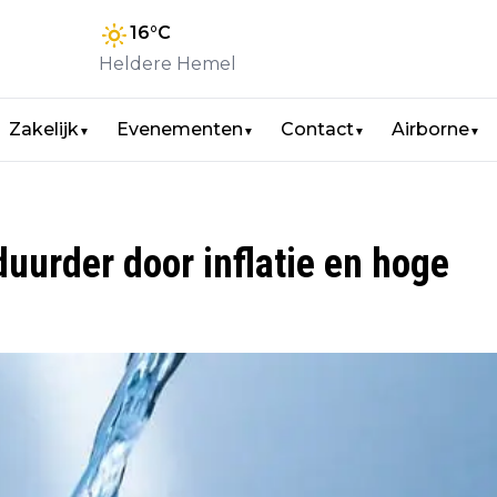
16
°C
Heldere Hemel
Zakelijk
Evenementen
Contact
Airborne
▼
▼
▼
▼
uurder door inflatie en hoge