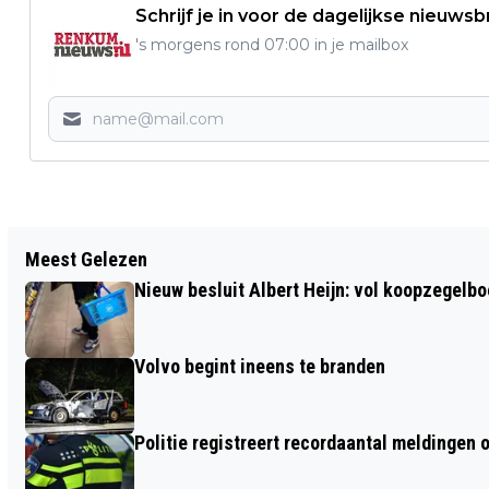
Schrijf je in voor de dagelijkse nieuwsb
's morgens rond 07:00 in je mailbox
Vorig artikel
Meest Gelezen
INGEZONDEN: EEN WANHOPIGE OPROEP
Nieuw besluit Albert Heijn: vol koopzegelb
VOOR MIJN ZUSJE
Volvo begint ineens te branden
Politie registreert recordaantal meldingen 