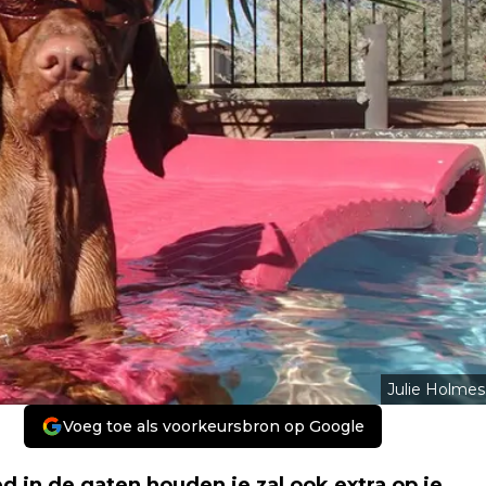
Julie Holmes
Voeg toe als voorkeursbron op Google
ed in de gaten houden je zal ook extra op je