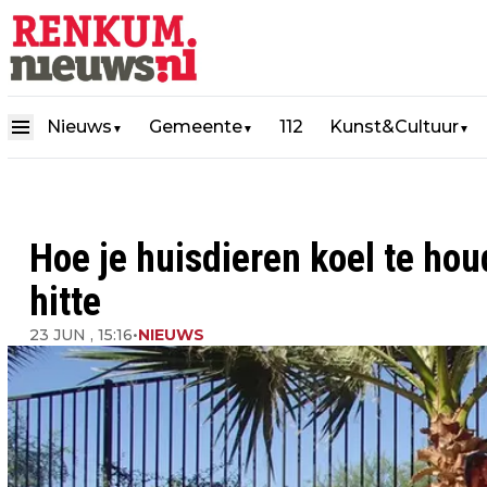
Nieuws
Gemeente
112
Kunst&Cultuur
▼
▼
▼
Hoe je huisdieren koel te h
hitte
23 JUN , 15:16
•
NIEUWS