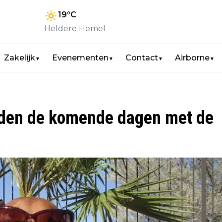
19
°C
Heldere Hemel
Zakelijk
Evenementen
Contact
Airborne
▼
▼
▼
▼
ouden de komende dagen met de