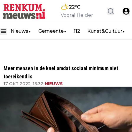
22
°C
Vooral Helder
Nieuws
Gemeente
112
Kunst&Cultuur
▼
▼
▼
Meer mensen in de knel omdat sociaal minimum niet
toereikend is
17 OKT 2022, 13:32
•
NIEUWS