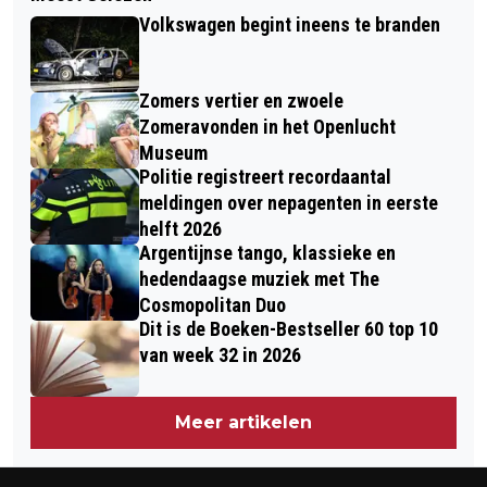
GELDERLAND INVESTEERT IN
AAN KEBAB VAN KIP, OOK IN
Volkswagen begint ineens te branden
MEETNET STIKSTOF OP BEDRIJVEN
NEDERLAND
Zomers vertier en zwoele
Zomeravonden in het Openlucht
Museum
Politie registreert recordaantal
meldingen over nepagenten in eerste
helft 2026
Argentijnse tango, klassieke en
hedendaagse muziek met The
Cosmopolitan Duo
Dit is de Boeken-Bestseller 60 top 10
van week 32 in 2026
Meer artikelen