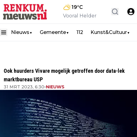
19
°C
Vooral Helder
Nieuws
Gemeente
112
Kunst&Cultuur
▼
▼
▼
Ook huurders Vivare mogelijk getroffen door data-lek
marktbureau USP
31 MRT 2023, 6:30
•
NIEUWS