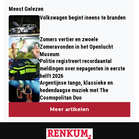
Volgend artikel
MFC DOELUM NA AFTRAP NATIONALE
Meest Gelezen
WAT IS ER TE DOEN IN DE WEEK VAN
SPORTWEEK ROOKVRIJ
Volkswagen begint ineens te branden
DE AIRBORNE HERDENKINGEN 2018
Zomers vertier en zwoele
Zomeravonden in het Openlucht
Museum
Politie registreert recordaantal
meldingen over nepagenten in eerste
helft 2026
Argentijnse tango, klassieke en
hedendaagse muziek met The
Cosmopolitan Duo
Meer artikelen