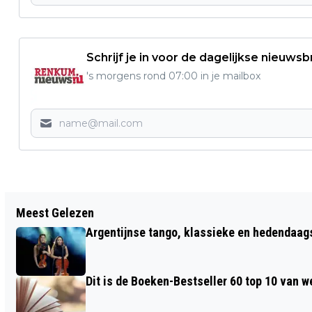
Schrijf je in voor de dagelijkse nieuwsb
's morgens rond 07:00 in je mailbox
Vorig artikel
Meest Gelezen
JAARWISSELING: SLECHTE LUCHT,
Argentijnse tango, klassieke en hedendaa
WINDERIG EN RODE KRUIS VERWACHT
MEER LETSEL
Dit is de Boeken-Bestseller 60 top 10 van w