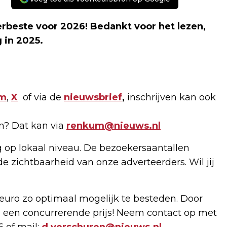
erbeste voor 2026! Bedankt voor het lezen,
 in 2025.
am
,
X
of via de
nieuwsbrief
,
inschrijven kan ook
en? Dat kan via
renkum@nieuws.nl
g op lokaal niveau. De bezoekersaantallen
de zichtbaarheid van onze adverteerders. Wil jij
uro zo optimaal mogelijk te besteden. Door
 een concurrerende prijs! Neem contact op met
6 of mail:
d.verschuren@nieuws.nl
.