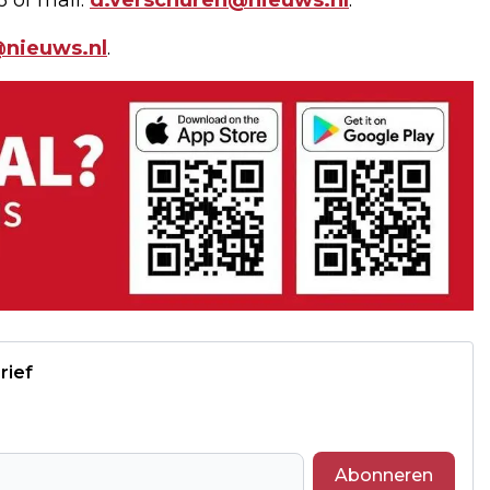
nieuws.nl
.
rief
Abonneren