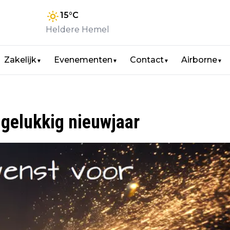
15
°C
Heldere Hemel
Zakelijk
Evenementen
Contact
Airborne
▼
▼
▼
▼
gelukkig nieuwjaar