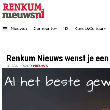
Nieuws
Gemeente
112
Kunst&Cultuur
▼
▼
▼
Renkum Nieuws wenst je een 
01 JAN , 00:00
•
NIEUWS