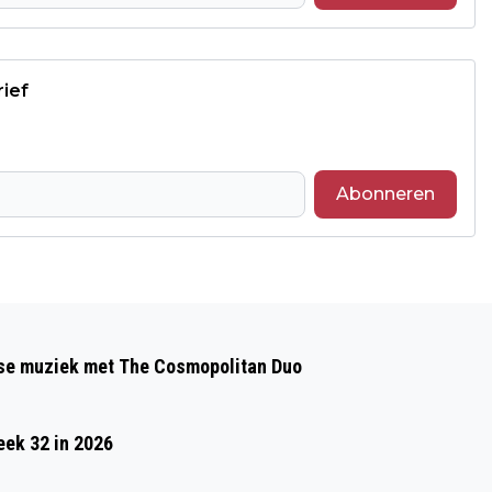
rief
Abonneren
Volgend artikel
VANAF 1 JANUARI GELDT EEN VERBOD
gse muziek met The Cosmopolitan Duo
OP DE NAAKTKAT EN DE VOUWOORKAT
eek 32 in 2026