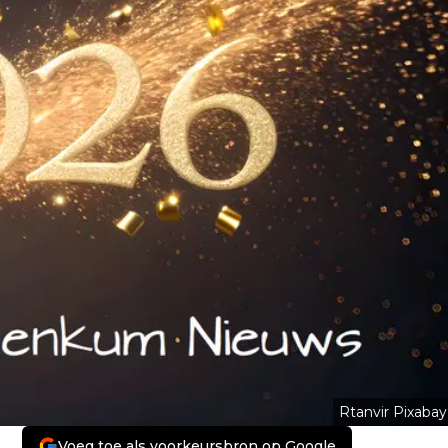
Rtanvir Pixabay
Voeg toe als voorkeursbron op Google