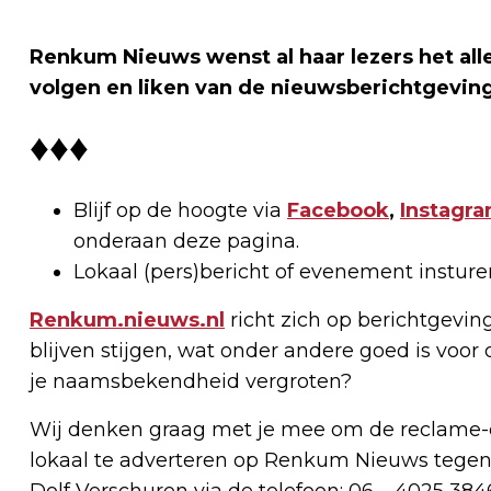
Renkum Nieuws wenst al haar lezers het all
volgen en liken van de nieuwsberichtgeving
♦♦♦
Blijf op de hoogte via
Facebook
,
Instagr
onderaan deze pagina.
Lokaal (pers)bericht of evenement instur
Renkum.nieuws.nl
richt zich op berichtgevin
blijven stijgen, wat onder andere goed is voor 
je naamsbekendheid vergroten?
Wij denken graag met je mee om de reclame-e
lokaal te adverteren op Renkum Nieuws tegen
Dolf Verschuren via de telefoon: 06 – 4025 384