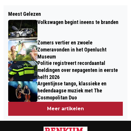
Vorig artikel
Volgend artikel
EVA FEENSTRA VOLGT SLEMAN
Meest Gelezen
INTERACTIEVE WANDELING OVER
BARGO OP ALS
Volkswagen begint ineens te branden
‘VRIJHEID DOOR DE LENS VAN GENDER
KINDERBURGEMEESTER
EN SEKSUALITEIT’
Zomers vertier en zwoele
Zomeravonden in het Openlucht
Museum
Politie registreert recordaantal
meldingen over nepagenten in eerste
helft 2026
Argentijnse tango, klassieke en
hedendaagse muziek met The
Cosmopolitan Duo
Meer artikelen