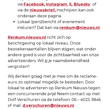
via
Facebook
,
Instagram
,
X
,
Bluesky
of
via de
nieuwsbrief
,
inschrijven kan ook
onderaan deze pagina.
Lokaal (pers)bericht of evenement
insturen? Dat kan via
renkum@nieuws.nl
Renkum.nieuws.nl
richt zich op
berichtgeving op lokaal niveau. Onze
bezoekersaantallen blijven stijgen, wat onder
andere goed is voor de zichtbaarheid van onze
adverteerders. Wil jij je naamsbekendheid
vergroten?
Wij denken graag met je mee om de reclame-
euro zo optimaal mogelijk te besteden. Door
lokaal te adverteren op Renkum Nieuws tegen
een concurrerende prijs! Neem contact op met
Dolf Verschuren via de telefoon: 06 – 4025 3846
of mail:
d.verschuren@nieuws.nl
.