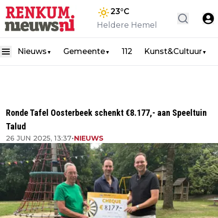
23
°C
Heldere Hemel
Nieuws
Gemeente
112
Kunst&Cultuur
▼
▼
▼
Ronde Tafel Oosterbeek schenkt €8.177,- aan Speeltuin
Talud
26 JUN 2025, 13:37
•
NIEUWS