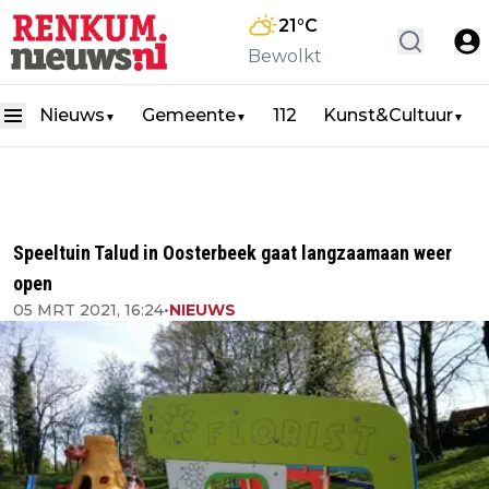
21
°C
Bewolkt
Nieuws
Gemeente
112
Kunst&Cultuur
▼
▼
▼
Speeltuin Talud in Oosterbeek gaat langzaamaan weer
open
05 MRT 2021, 16:24
•
NIEUWS