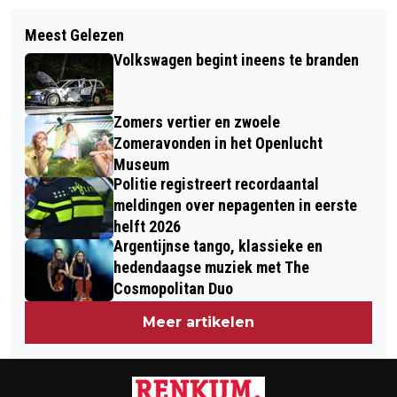
Volgend artikel
DE ZONNEBLOEM WAARSCHUWT IN
Meest Gelezen
AFSTANDSMOEDERS: "DIT HAD NOOIT
GELDERLAND VOOR OPLICHTERS AAN
Volkswagen begint ineens te branden
MOGEN GEBEUREN"
DE DEUR
Zomers vertier en zwoele
Zomeravonden in het Openlucht
Museum
Politie registreert recordaantal
meldingen over nepagenten in eerste
helft 2026
Argentijnse tango, klassieke en
hedendaagse muziek met The
Cosmopolitan Duo
Meer artikelen